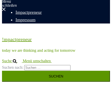
Menü
schließen
Impactpreneur
Impressum
!mpactpreneur
today we are thinking and acting for tomorrow
Suche
Menü umschalten
Suchen nach: